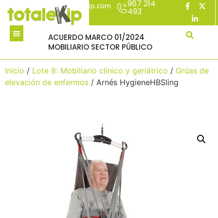
967 214
acuerdomarco@totalekip.com
493
ACUERDO MARCO 01/2024
MOBILIARIO SECTOR PÚBLICO
Inicio
/
Lote 8: Mobiliario clínico y geriátrico
/
Grúas de
elevación de enfermos
/ Arnés HygieneHBSling