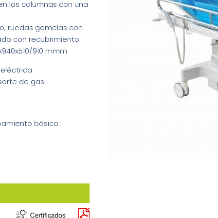
en las columnas con una
ro, ruedas gemelas con
ado con recubrimiento
50x940x510/910 mmm
eléctrica
sorte de gas
pamiento básico: