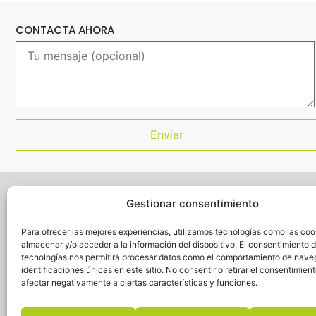
CONTACTA AHORA
Gestionar consentimiento
Para ofrecer las mejores experiencias, utilizamos tecnologías como las coo
almacenar y/o acceder a la información del dispositivo. El consentimiento 
acuerdomarco@totalekip.com
tecnologías nos permitirá procesar datos como el comportamiento de nave
identificaciones únicas en este sitio. No consentir o retirar el consentimien
+34 967 214 493
afectar negativamente a ciertas características y funciones.
Parque Empresarial Campollano Avda. 4ª, nº9, nave