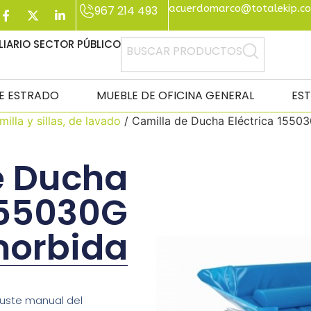
acuerdomarco@totalekip.c
967 214 493
IARIO SECTOR PÚBLICO
BUSCAR PRODUCTOS
DE ESTRADO
MUEBLE DE OFICINA GENERAL
ES
illa y sillas, de lavado
/ Camilla de Ducha Eléctrica 1550
e Ducha
155030G
morbida
juste manual del