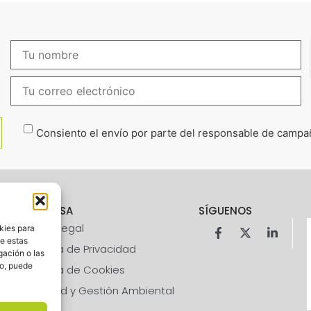
Consiento el envío por parte del responsable de campaña
EMPRESA
SÍGUENOS
Aviso Legal
kies para
de estas
Política de Privacidad
gación o las
to, puede
Política de Cookies
Calidad y Gestión Ambiental