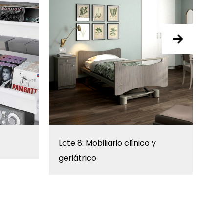
Lote 8: Mobiliario clínico y
L
geriátrico
m