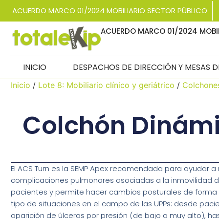
ACUERDO MARCO 01/2024 MOBILIARIO SECTOR PÚBLICO
ACUERDO MARCO 01/2024 MOBIL
INICIO
DESPACHOS DE DIRECCIÓN Y MESAS 
Inicio
/
Lote 8: Mobiliario clínico y geriátrico
/
Colchone
Colchón Dinám
El ACS Turn es la SEMP Apex recomendada para ayudar a r
complicaciones pulmonares asociadas a la inmovilidad d
pacientes y permite hacer cambios posturales de forma
tipo de situaciones en el campo de las UPPs: desde paci
aparición de úlceras por presión (de bajo a muy alto), ha