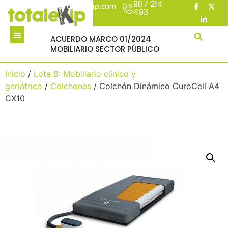
967 214
acuerdomarco@totalekip.com
493
ACUERDO MARCO 01/2024
MOBILIARIO SECTOR PÚBLICO
Inicio
/
Lote 8: Mobiliario clínico y
geriátrico
/
Colchones
/ Colchón Dinámico CuroCell A4
CX10