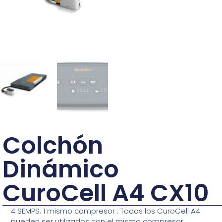
Colchón
Dinámico
CuroCell A4 CX10
4 SEMPS, 1 mismo compresor : Todos los CuroCell A4
pueden ser utilizados con el mismo compresor.