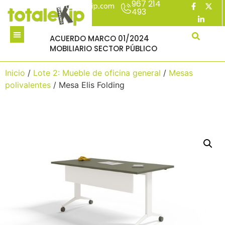
967 214
acuerdomarco@totalekip.com
493
ACUERDO MARCO 01/2024
MOBILIARIO SECTOR PÚBLICO
Inicio
/
Lote 2: Mueble de oficina general
/
Mesas
polivalentes
/ Mesa Elis Folding