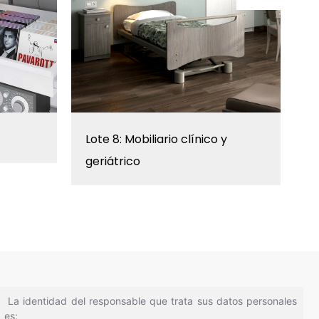
Lote 8: Mobiliario clínico y
L
geriátrico
m