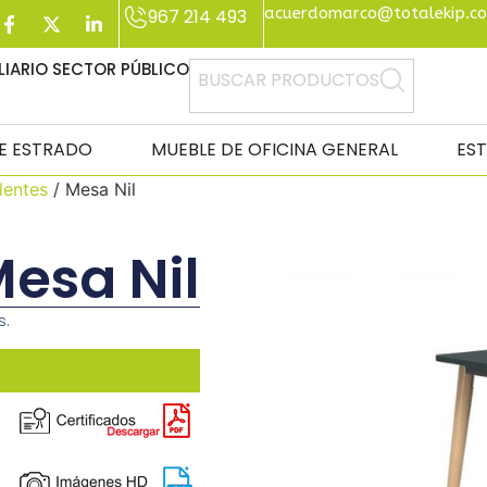
acuerdomarco@totalekip.c
967 214 493
IARIO SECTOR PÚBLICO
BUSCAR PRODUCTOS
DE ESTRADO
MUEBLE DE OFICINA GENERAL
ES
lentes
/ Mesa Nil
esa Nil
s.