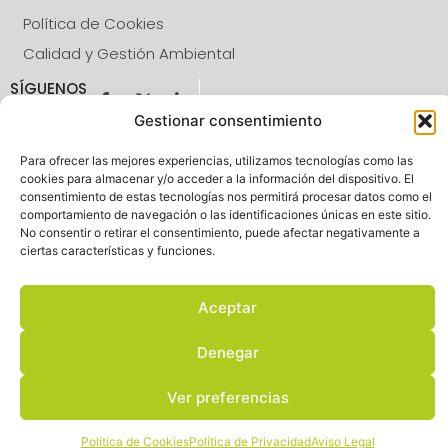
Política de Cookies
Calidad y Gestión Ambiental
SÍGUENOS
Gestionar consentimiento
CALIDAD
Para ofrecer las mejores experiencias, utilizamos tecnologías como las
cookies para almacenar y/o acceder a la información del dispositivo. El
consentimiento de estas tecnologías nos permitirá procesar datos como el
comportamiento de navegación o las identificaciones únicas en este sitio.
No consentir o retirar el consentimiento, puede afectar negativamente a
ciertas características y funciones.
Aceptar
Denegar
© 2026 Diseñado y desarrollado por tu equipo Imedia
Comunicación
Ver preferencias
Política de Cookies
Política de Privacidad
Aviso Legal