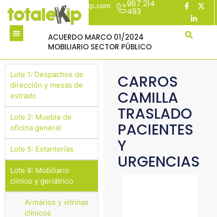
967 214
acuerdomarco@totalekip.com
493
ACUERDO MARCO 01/2024
MOBILIARIO SECTOR PÚBLICO
Lote 1: Despachos de
CARROS
dirección y mesas de
CAMILLA
estrado
TRASLADO
Lote 2: Mueble de
PACIENTES
oficina general
Y
Lote 5: Estanterías
URGENCIAS
Lote 8: Mobiliario
clínico y geriátrico
Armarios y vitrinas
clínicos