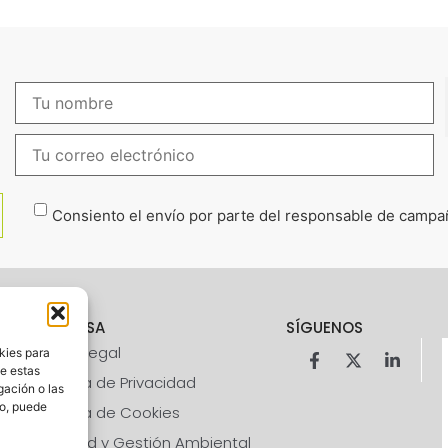
Consiento el envío por parte del responsable de campaña
EMPRESA
SÍGUENOS
Aviso Legal
kies para
de estas
Política de Privacidad
gación o las
to, puede
Política de Cookies
Calidad y Gestión Ambiental