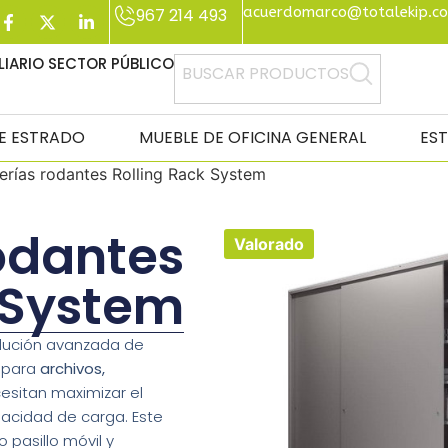
acuerdomarco@totalekip.c
967 214 493
IARIO SECTOR PÚBLICO
BUSCAR PRODUCTOS
DE ESTRADO
MUEBLE DE OFICINA GENERAL
ES
erías rodantes Rolling Rack System
rodantes
Valorado
 System
lución avanzada de
 para
archivos,
sitan maximizar el
apacidad de carga. Este
 pasillo móvil y