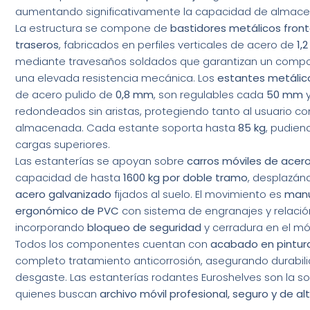
aumentando significativamente la capacidad de almac
La estructura se compone de
bastidores metálicos front
traseros
, fabricados en perfiles verticales de acero de
1,
mediante travesaños soldados que garantizan un comp
una elevada resistencia mecánica. Los
estantes metálic
de acero pulido de
0,8 mm
, son regulables cada
50 mm
y
redondeados sin aristas, protegiendo tanto al usuario 
almacenada. Cada estante soporta hasta
85 kg
, pudien
cargas superiores.
Las estanterías se apoyan sobre
carros móviles de acer
capacidad de hasta
1600 kg por doble tramo
, desplazá
acero galvanizado
fijados al suelo. El movimiento es
man
ergonómico de PVC
con sistema de engranajes y relació
incorporando
bloqueo de seguridad
y cerradura en el mód
Todos los componentes cuentan con
acabado en pintur
completo tratamiento anticorrosión, asegurando durabilid
desgaste. Las estanterías rodantes Euroshelves son la so
quienes buscan
archivo móvil profesional, seguro y de a