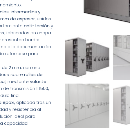
enamiento.
ales, intermedios y
2 mm de espesor
, unidos
ortamiento
anti-torsión
y
os
, fabricados en chapa
 presentan bordes
como a la documentación
do reforzarse para
o de 2 mm
, con una
ndose sobre
raíles de
ual
, mediante
volante
n de transmisión
1:1500
,
ulo final.
a epoxi
, aplicada tras un
ad y resistencia al
lución ideal para
lta capacidad
.