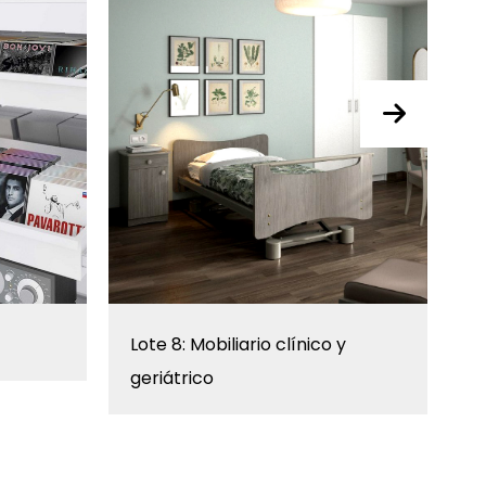
Lote 8: Mobiliario clínico y
L
geriátrico
m