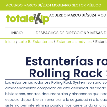
ACUERDO MARCO 01/2024 MOBILIARIO SECTOR PÚBLICO
ACUERDO MARCO 01/2024 MOBIL
INICIO
DESPACHOS DE DIRECCIÓN Y MESAS 
Inicio
/
Lote 5: Estanterías
/
Estanterías móviles
/ Estant
Estanterías 
Rolling Rack
Las
estanterías rodantes Rolling Rack System
son una so
almacenamiento compacto de alta densidad
, diseñada
bibliotecas, centros documentales y almacenes
que nece
espacio disponible sin renunciar a la seguridad ni a la c
sistema permite
eliminar pasillos fijos
, generando un único